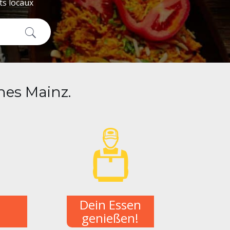
ts locaux
nes Mainz.
e
Dein Essen
genießen!