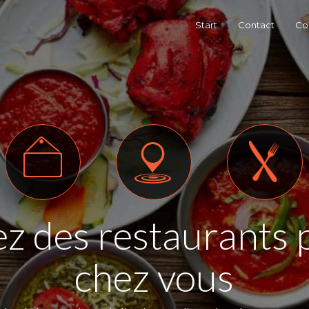
Start
Contact
Con
z des restaurants 
chez vous