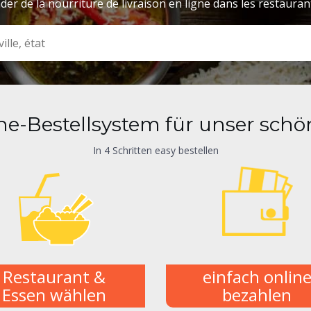
r de la nourriture de livraison en ligne dans les restauran
ne-Bestellsystem für unser schö
In 4 Schritten easy bestellen
Restaurant &
einfach onlin
Essen wählen
bezahlen