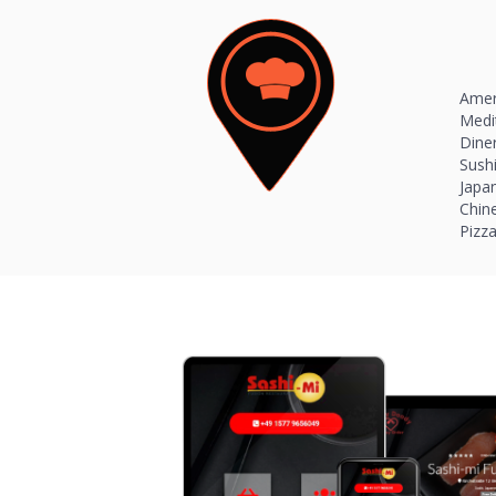
Amer
Medi
Dine
Sush
Japa
Chin
Pizz