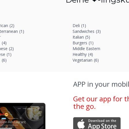
ican
(2)
Deli
(1)
terranean
(1)
Sandwiches
(3)
r
Italian
(5)
i
(4)
Burgers
(1)
nese
(2)
Middle Eastern
ese
(1)
Healthy
(4)
a
(6)
Vegetarian
(6)
APP in your mobil
Get our app for t
the go.