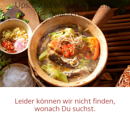
Ups. Da ist wohl etwas schief
gelaufen.
Leider können wir nicht finden,
wonach Du suchst.